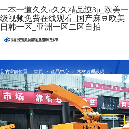
一本一道久久a久久精品逆3p_欧美一
级视频免费在线观看_国产麻豆欧美
日韩一区_亚洲一区二区自拍
您的當前位置：
首頁
>
產品中心
>
木材處理設備